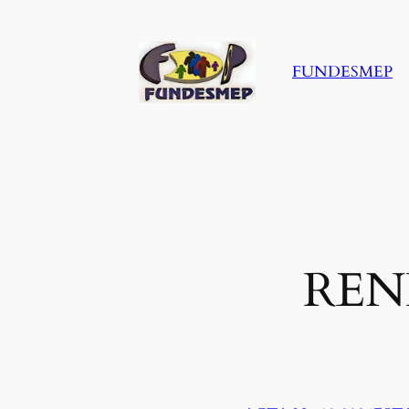
Saltar
al
contenido
FUNDESMEP
REN